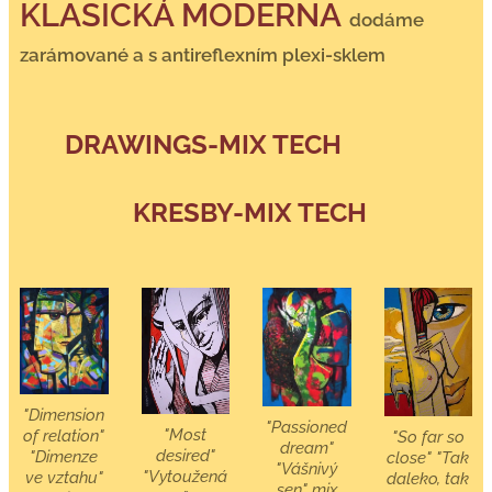
KLASICKÁ MODERNA
dodáme
zarámované a s antireflexním plexi-sklem
DRAWINGS-MIX TECH
KRESBY-MIX TECH
"Dimension
"Passioned
"Most
of relation"
"So far so
dream"
desired"
"Dimenze
close" "Tak
"Vášnivý
"Vytoužená
ve vztahu"
daleko, tak
sen" mix