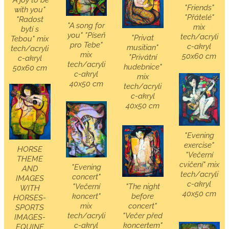
"A joy to be
"Friends"
with you"
"Přátelé"
"Radost
"A song for
mix
bytí s
you" "Píseň
tech/acryli
"Privat
Tebou" mix
pro Tebe"
c-akryl
musitian"
tech/acryli
mix
50x60 cm
"Privátní
c-akryl
tech/acryli
hudebnice"
50x60 cm
c-akryl
mix
40x50 cm
tech/acryli
c-akryl
40x50 cm
"Evening
exercise"
HORSE
"Večerní
THEME
cvičení" mix
"Evening
AND
tech/acryli
concert"
IMAGES
c-akryl
"Večerní
"The night
WITH
40x50 cm
koncert"
before
HORSES-
mix
concert"
SPORTS
tech/acryli
"Večer před
IMAGES-
c-akryl
koncertem"
EQUINE