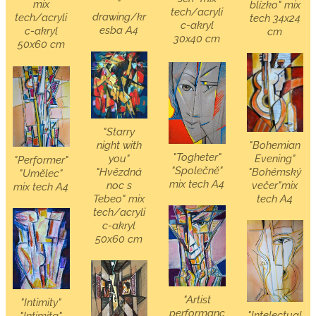
"
mix
blízko" mix
tech/acryli
drawing/kr
tech/acryli
tech 34x24
c-akryl
esba A4
c-akryl
cm
30x40 cm
50x60 cm
"Starry
"Bohemian
night with
"Togheter"
Evening"
you"
"Performer"
"Společně"
"Bohémský
"Hvězdná
"Umělec"
mix tech A4
večer"mix
noc s
mix tech A4
tech A4
Tebeo" mix
tech/acryli
c-akryl
50x60 cm
"Artist
"Intimity"
performanc
"Intelectual
"Intimita"