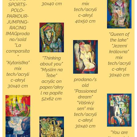
30x40 cm
mix
SPORTS-
tech/acryli
POLO-
c-akryl
PARKOUR-
40x50 cm
JUMPING-
RACING
IMAGproda
"Queen of
no/sold
the lake"
"La
"Jezerní
comparsita
královna"
"
mix
"Thinking
"Kytaristka"
tech/acryli
about you"
mix
c-akryl
"Myslím na
tech/acryli
30x40 cm
Tebe"
prodano/s
c-akryl
acrylic on
old
30x40 cm
paper/akry
"Passioned
l na papíře
dream"
52x62 cm
"Vášnivý
sen" mix
tech/acryli
c-akryl
30x40 cm
"You are
"A twon
"The