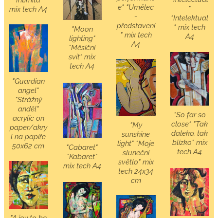
e" "Umělec
"
mix tech A4
-
"Intelektual
představení
" mix tech
"Moon
" mix tech
A4
lighting"
A4
"Měsíční
svit" mix
tech A4
"Guardian
angel"
"Strážný
anděl"
"So far so
acrylic on
close" "Tak
"My
paper/akry
daleko, tak
sunshine
l na papíře
blízko" mix
light" "Moje
50x62 cm
"Cabaret"
tech A4
sluneční
"Kabaret"
světlo" mix
mix tech A4
tech 24x34
cm