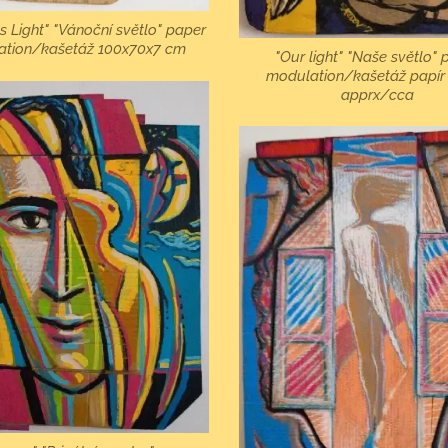
s Light" "Vánoční světlo" paper
ation/kašetáž 100x70x7 cm
"Our light" "Naše světlo" 
modulation/kašetáž papír
apprx/cca