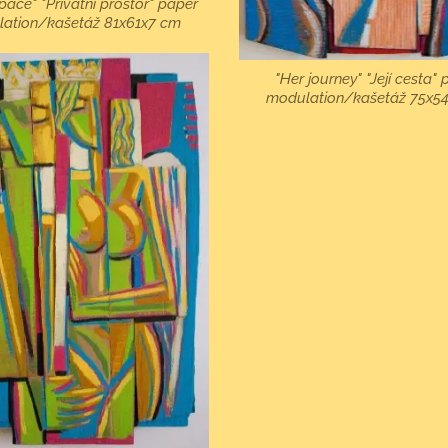
space" "Privátní prostor" paper
ation/kašetáž 81x61x7 cm
"Her journey" "Její cesta"
modulation/kašetáž 75x5