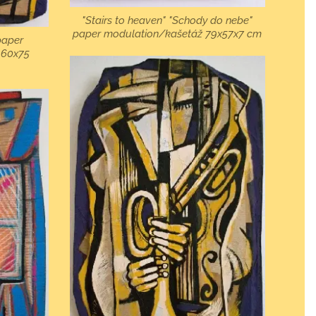
"Stairs to heaven" "Schody do nebe"
paper modulation/kašetáž 79x57x7 cm
paper
 60x75