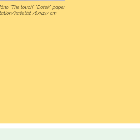
áno "The touch" "Dotek" paper
ation/kašetáž 78x51x7 cm