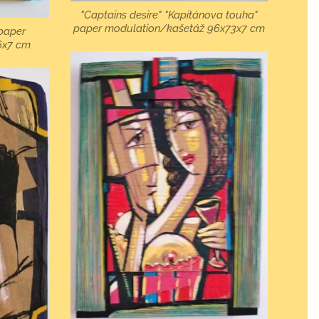
"Captains desire" "Kapitánova touha"
paper modulation/kašetáž 96x73x7 cm
 paper
6x7 cm