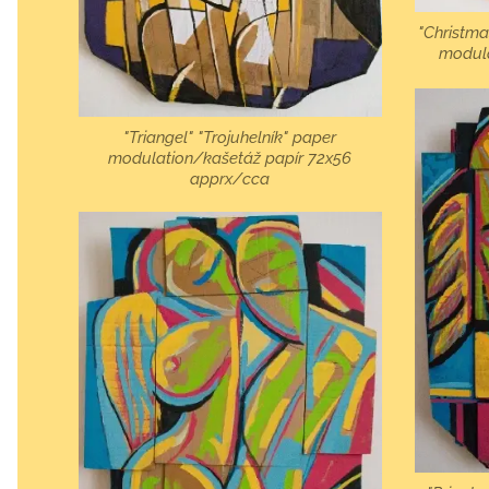
"Christma
modul
"Triangel" "Trojuhelník" paper
modulation/kašetáž papír 72x56
apprx/cca