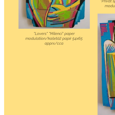
"Privat 
modul
"Lovers" "Milenci" paper
modulation/kašetáž papír 54x65
apprx/cca