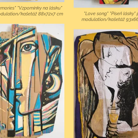
mories" "Vzpomínky na lásku"
"Love song" "Píseň lásky"
dulation/kašetáž 88x72x7 cm
modulation/kašetáž 93x6