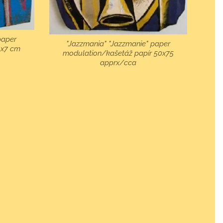
 paper
"Jazzmania" "Jazzmanie" paper
4x7 cm
modulation/kašetáž papír 50x75
apprx/cca