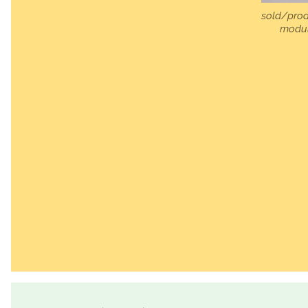
sold/prod
modul