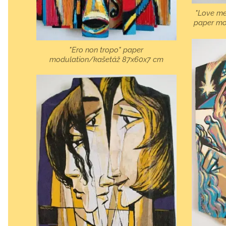
"Love me
paper mo
"Ero non tropo" paper
modulation/kašetáž 87x60x7 cm